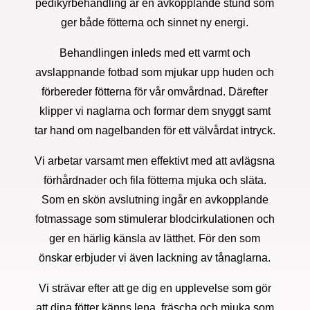
pedikyrbehandling är en avkopplande stund som
ger både fötterna och sinnet ny energi.
Behandlingen inleds med ett varmt och
avslappnande fotbad som mjukar upp huden och
förbereder fötterna för vår omvårdnad. Därefter
klipper vi naglarna och formar dem snyggt samt
tar hand om nagelbanden för ett välvårdat intryck.
Vi arbetar varsamt men effektivt med att avlägsna
förhårdnader och fila fötterna mjuka och släta.
Som en skön avslutning ingår en avkopplande
fotmassage som stimulerar blodcirkulationen och
ger en härlig känsla av lätthet. För den som
önskar erbjuder vi även lackning av tånaglarna.
Vi strävar efter att ge dig en upplevelse som gör
att dina fötter känns lena, fräscha och mjuka som