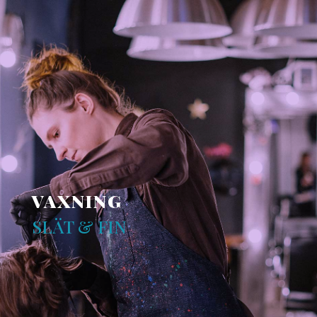
VAXNING
SLÄT & FIN